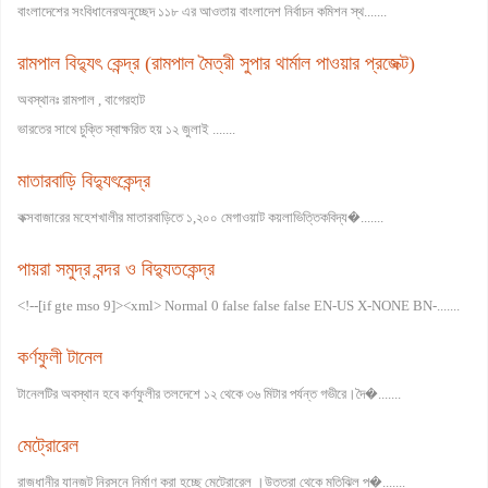
বাংলাদেশের সংবিধানেরঅনুচ্ছেদ ১১৮ এর আওতায় বাংলাদেশ নির্বাচন কমিশন স্থ.......
রামপাল বিদ্যুৎ কেন্দ্র (রামপাল মৈত্রী সুপার থার্মাল পাওয়ার প্রজেক্ট)
অবস্থানঃ রামপাল , বাগেরহাট
ভারতের সাথে চুক্তি স্বাক্ষরিত হয় ১২ জুলাই .......
মাতারবাড়ি বিদ্যুৎকেন্দ্র
কক্সবাজারের মহেশখালীর মাতারবাড়িতে ১,২০০ মেগাওয়াট কয়লাভিত্তিকবিদ্য�.......
পায়রা সমুদ্র বন্দর ও বিদ্যুতকেন্দ্র
<!--[if gte mso 9]><xml>
Normal
0
false
false
false
EN-US
X-NONE
BN-.......
কর্ণফুলী টানেল
টানেলটির অবস্থান হবে কর্ণফুলীর তলদেশে ১২ থেকে ৩৬ মিটার পর্যন্ত গভীরে।দৈ�.......
মেট্রোরেল
রাজধানীর যানজট নিরসনে নির্মাণ করা হচ্ছে মেট্রোরেল ।উত্তরা থেকে মতিঝিল প�.......