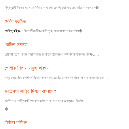
বিশ্বব্যাপী ইজেড গুলোতে বিনিয়োগ ধারণা জনপ্রিয়তা পাওয়ায় বর্তমান সরকার দ�.......
মেরিন ড্রাইভ
মেরিন
ড্রাইভ
৮০কিলোমিটারদীর্ঘএকটিসড়ক, যাবঙ্গোপসাগরএর পাশ�.......
রোহিঙ্গা সমস্যা
রোহিঙ্গা হলো পশ্চিম মায়ানমারের রাখাইন রাজ্যের একটি রাষ্ট্রবিহীনজনগোষ�.......
পোশাক শিল্প ও সবুজ কারখানা
পণ্য রপ্তানিতে পোশাক শিল্পের অবদান ৮৩.৪৯%।দেশে বর্তমানে পোশাক কারখানা ৩৮.......
জাতিসংঘ শান্তি মিশনে বাংলাদেশ
জাতিসংঘে শান্তিরক্ষী প্রেরণে বর্তমানে বাংলাদেশের অবস্থান- দ্বিতীয়
�.......
নির্বাচন কমিশন