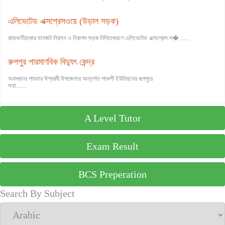
এলিভেটেড এক্সপ্রেসওয়ে (উড়াল সড়ক)
রাজধানীঢাকার যানজট নিরসন ও নিরাপদ সড়ক নিশ্চিতকরণে এলিভেটেড এক্সপ্রেস স�.......
রুপপুর পারমাণবিক বিদ্যুৎ কেন্দ্র
অবস্থানঃ পাবনার ঈশ্বরদী উপজেলার অন্তর্গত পাকশী ইউনিয়নের রূপপুরে
সহা.......
A Level Tutor
Exam Result
BCS Preperation
Search By Subject