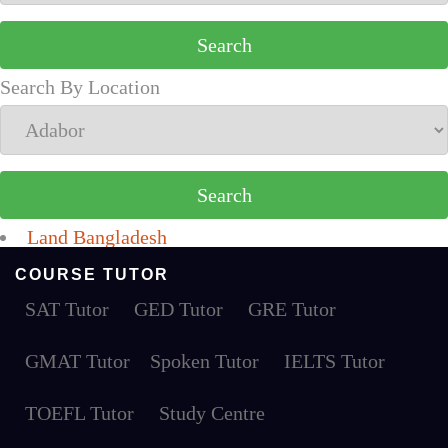
Search By Location
Land Bangladesh
COURSE TUTOR
SAT Tutor
GED Tutor
GRE Tutor
GMAT Tutor
Spoken Tutor
IELTS Tutor
TOEFL Tutor
Study Centre